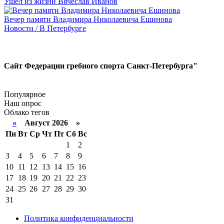
Ушел из жизни Вячеслав Иванов
Вечер памяти Владимира Николаевича Ешинова
Новости / В Петербурге
Сайт Федерации гребного спорта Санкт-Петербурга"
Популярное
Наш опрос
Облако тегов
«
Август 2026 »
Пн
Вт
Ср
Чт
Пт
Сб
Вс
1
2
3
4
5
6
7
8
9
10
11
12
13
14
15
16
17
18
19
20
21
22
23
24
25
26
27
28
29
30
31
Политика конфиденциальности