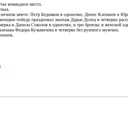
тье командное место.
тных.
 личном зачете. Петр Бедняков в одиночке, Денис Клешнев и Юр
У женщин победу праздновал экипаж Дарьи Долец в четверке рас
мерка и Данила Соколов в одиночке, и три бронзы: в женской од
ипажа Федора Кузьмичева в четверке без рулевого мужчин.
лением.