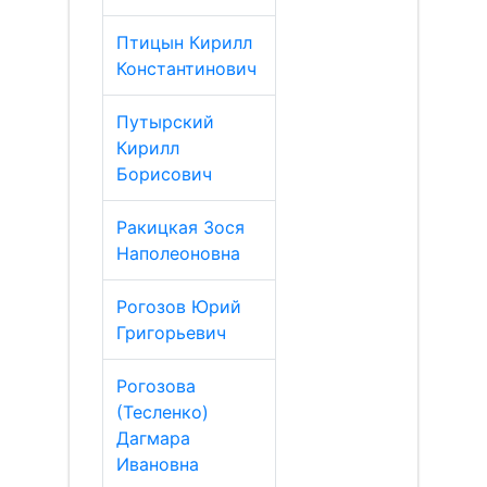
Птицын Кирилл
Константинович
Путырский
Кирилл
Борисович
Ракицкая Зося
Наполеоновна
Рогозов Юрий
Григорьевич
Рогозова
(Тесленко)
Дагмара
Ивановна