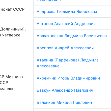
пионат СССР
Андреева Людмила Яковлевна
Антонов Анатолий Андреевич
В.Долининым).
в четверке
Аржаковская Людмила Васильевна
Архипов Андрей Алексеевич
Атапина (Парфенова) Людмила
Алексеевна
ФСР Михаила
Ахремчик Игорь Владимирович
СССР
команды
Бавкун Александр Павлович
Баленков Михаил Павлович