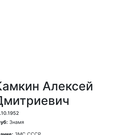
Камкин Алексей
Дмитриевич
.10.1952
уб:
Знамя
ание:
ЗМС СССР