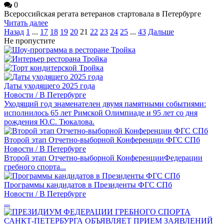
0
Всероссийская регата ветеранов стартовала в Петербурге
Читать далее
Назад
1
...
17
18
19
20
21
22
23
24
25
...
43
Дальше
Не пропустите
Даты уходящего 2025 года
Новости / В Петербурге
Уходящий год знаменателен двумя памятными событиями:
исполнилось 65 лет Римской Олимпиаде и 95 лет со дня
рождения Ю.С. Тюкалова.
Второй этап Отчетно-выборной Конференции ФГС СПб
Новости / В Петербурге
Второй этап Отчетно-выборной КонференцииФедерации
гребного спорта...
Программы кандидатов в Президенты ФГС СПб
Новости / В Петербурге
...