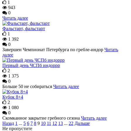
1
943
0
Читать далее
Фальстарт, фальстарт
1
1 392
0
Завершен Чемпионат Петербурга по гребле-индор
Читать
далее
Первый день ЧСПб индоррр
2
1 375
0
Больше 50 не собираться
Читать далее
Кубок 8+4
2
1 080
0
Скомканное закрытие гребного сезона
Читать далее
Назад
1
...
5
6
7
8
9
10
11
12
13
...
22
Дальше
Не пропустите