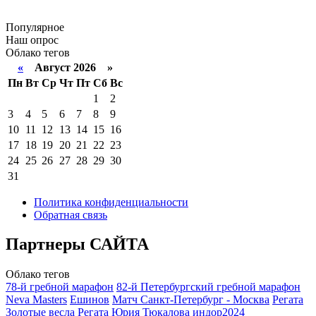
Популярное
Наш опрос
Облако тегов
«
Август 2026 »
Пн
Вт
Ср
Чт
Пт
Сб
Вс
1
2
3
4
5
6
7
8
9
10
11
12
13
14
15
16
17
18
19
20
21
22
23
24
25
26
27
28
29
30
31
Политика конфиденциальности
Обратная связь
Партнеры
САЙТА
Облако тегов
78-й гребной марафон
82-й Петербургский гребной марафон
Neva Masters
Ешинов
Матч Санкт-Петербург - Москва
Регата
Золотые весла
Регата Юрия Тюкалова
индор2024