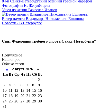
84-й Санкт-Петербургский осенний гребной марафон
Фотографии Н. Жегулёвцева
Ушел из жизни Вячеслав Иванов
Вечер памяти Владимира Николаевича Ешинова
Новости / В Петербурге
Сайт Федерации гребного спорта Санкт-Петербурга"
Популярное
Наш опрос
Облако тегов
«
Август 2026 »
Пн
Вт
Ср
Чт
Пт
Сб
Вс
1
2
3
4
5
6
7
8
9
10
11
12
13
14
15
16
17
18
19
20
21
22
23
24
25
26
27
28
29
30
31