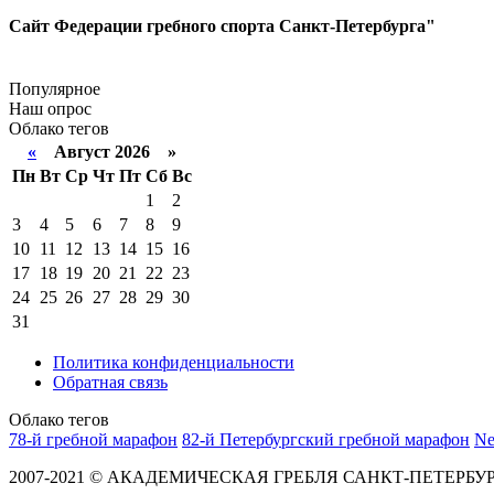
Сайт Федерации гребного спорта Санкт-Петербурга"
Популярное
Наш опрос
Облако тегов
«
Август 2026 »
Пн
Вт
Ср
Чт
Пт
Сб
Вс
1
2
3
4
5
6
7
8
9
10
11
12
13
14
15
16
17
18
19
20
21
22
23
24
25
26
27
28
29
30
31
Политика конфиденциальности
Обратная связь
Облако тегов
78-й гребной марафон
82-й Петербургский гребной марафон
Ne
2007-2021 © АКАДЕМИЧЕСКАЯ ГРЕБЛЯ САНКТ-ПЕТЕРБУРГА Пр